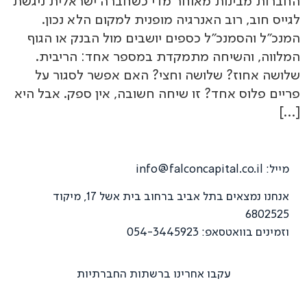
החברות מבינות מאוחר מדי כשחברה ישראלית ניגשת
לגייס חוב, רוב האנרגיה מופנית למקום הלא נכון.
המנכ״ל והסמנכ״ל כספים יושבים מול הבנק או הגוף
המלווה, והשיחה מתמקדת במספר אחד: הריבית.
שלושה אחוז? שלושה וחצי? האם אפשר לסגור על
פריים פלוס אחד? זו שיחה חשובה, אין ספק. אבל היא
[…]
מייל:
info@falconcapital.co.il
אנחנו נמצאים בתל אביב ברחוב בית אשל 17, מיקוד
6802525
וזמינים בוואטסאפ: 054-3445923
עקבו אחרינו ברשתות החברתיות