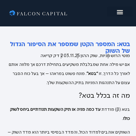
מי אנחנו
בטא: המספר הקטן שמספר את הסיפור הגדול
של השוק
מוטי הרוש
מניות
,
שוק ההון
03.11.25
2 דק קריאה
אם יש מילה אחת שמבלבלת משקיעים בתחילת דרכם אך מלווה אותם
לאורך כל הדרך, זו
“בטא”
. מונח פשוט במראהו – אך בעל כוח הסבר
עצום על התנהגות המניות בתיק ההשקעות שלך.
מה זה בכלל בטא?
בטא (β) מודדת
עד כמה מניה או תיק השקעות תנודתיים ביחס לשוק
כולו
.
השווקים אוהבים למדוד הכול, והמדד הבסיסי ביותר הוא מדד השוק –