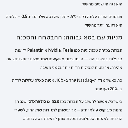
היא זזה פי שניים מהשוק.
אם מניה אחרת עלתה רק ב-5%, ייתכן שהבטא שלה סביב
0.5
– כלומר,
היא רגועה יותר מהשוק.
מניות עם בטא גבוהה: ההבטחה והסכנה
חברות צמיחה טכנולוגיות כמו
Tesla
,
Nvidia
או
Palantir
ידועות
כבעלות בטא גבוהה — הן מושכות משקיעים שמחפשים ריגוש ותשואה
מהירה, אך נוטות לנפילות חדות יותר בזמני משבר.
כך, כאשר מדד ה-Nasdaq יורד ב-10%, מניות כאלה עלולות לרדת
ב-20% ואף יותר.
בישראל, אפשר לחשוב על חברות כמו
נובה
או
סולאראדג׳
, שגם הן
נהנות מביקוש עולמי חזק – אך רגישותן לתנודות שוק ההון, לשערי
הריבית ולמגמות טכנולוגיה הופכת אותן לבעלות בטא גבוהה.