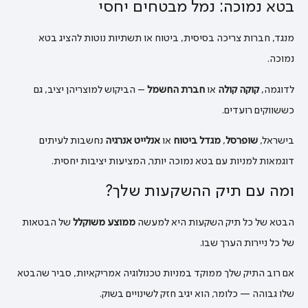
בטא נמוכה: נמל מבטחים יחסי
מנגד, חברות צריכה בסיסית, ביטוח או תשתיות נוטות להציג בטא
נמוכה.
לדוגמה,
קוקה קולה
או
חברת החשמל
– הביקוש למוצריהן יציב, גם
כששווקים רועדים.
בישראל,
שופרסל
,
מגדל ביטוח
או
אנלייט אנרגיה
נחשבות לעיתים
דוגמאות למניות עם בטא נמוכה יותר, המציעות יציבות יחסית.
ומה עם תיק ההשקעות שלך?
הבטא של כל תיק השקעות היא למעשה
ממוצע משוקלל
של הבטאות
של כל ניירות הערך שבו.
אם רוב התיק שלך ממוקד במניות טכנולוגיה אמריקאיות, סביר שהבטא
שלו גבוהה — כלומר, הוא יגיב חזק לשינויים בשוק.