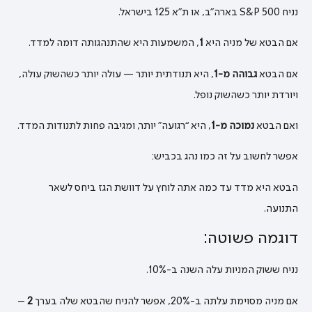
נניח S&P 500 בארה״ב, או ת״א 125 בישראל.
אם הבטא של מניה היא
1
, המשמעות היא שהתנהגותה דומה למדד.
אם הבטא
גבוהה מ-1
, היא תנודתית יותר — עולה יותר כשהשוק עולה,
ויורדת יותר כשהשוק נופל.
ואם הבטא
נמוכה מ-1
, היא “רגועה” יותר, ומגיבה פחות לתנודות המדד.
אפשר לחשוב על זה כמו נהג בכביש:
הבטא היא מדד עד כמה אתה לוחץ על דוושת הגז ביחס לשאר
התנועה.
דוגמה פשוטה:
נניח ששוק המניות עלה השנה ב-10%.
אם מניה מסוימת עלתה ב-20%, אפשר להניח שהבטא שלה בערך
2
–