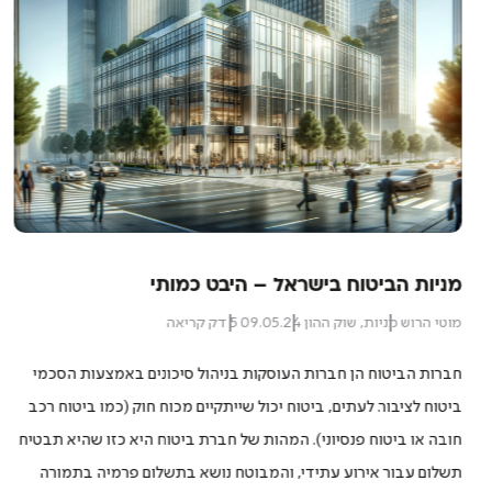
מניות הביטוח בישראל – היבט כמותי
מוטי הרוש
מניות
,
שוק ההון
09.05.24
5 דק קריאה
חברות הביטוח הן חברות העוסקות בניהול סיכונים באמצעות הסכמי
ביטוח לציבור. לעתים, ביטוח יכול שייתקיים מכוח חוק (כמו ביטוח רכב
חובה או ביטוח פנסיוני). המהות של חברת ביטוח היא כזו שהיא תבטיח
תשלום עבור אירוע עתידי, והמבוטח נושא בתשלום פרמיה בתמורה