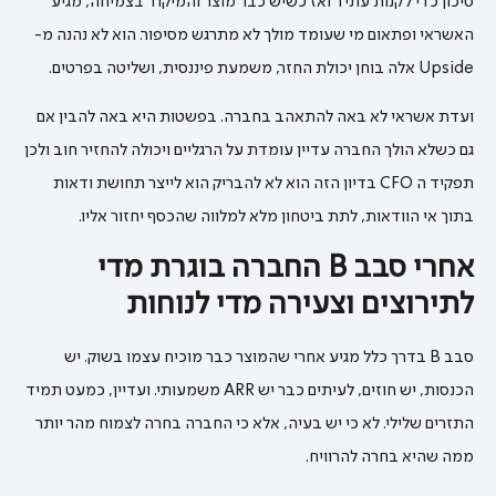
סיכון כדי לקנות עתיד ואז כשיש כבר מוצר והמיקוד בצמיחה, מגיע
האשראי ופתאום מי שעומד מולך לא מתרגש מסיפור. הוא לא נהנה מ-
Upside אלה בוחן יכולת החזר, משמעת פיננסית, ושליטה בפרטים.
ועדת אשראי לא באה להתאהב בחברה. בפשטות היא באה להבין אם
גם כשלא הולך החברה עדיין עומדת על הרגליים ויכולה להחזיר חוב ולכן
תפקיד ה CFO בדיון הזה הוא לא להבריק הוא לייצר תחושת ודאות
בתוך אי הוודאות, לתת ביטחון מלא למלווה שהכסף יחזור אליו.
אחרי סבב B החברה בוגרת מדי
לתירוצים וצעירה מדי לנוחות
סבב B בדרך כלל מגיע אחרי שהמוצר כבר מוכיח עצמו בשוק. יש
הכנסות, יש חוזים, לעיתים כבר יש ARR משמעותי. ועדיין, כמעט תמיד
התזרים שלילי. לא כי יש בעיה, אלא כי החברה בחרה לצמוח מהר יותר
ממה שהיא בחרה להרוויח.