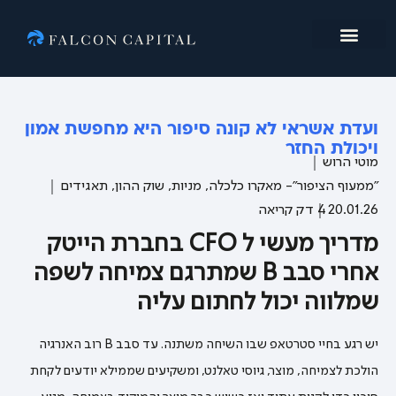
מי אנחנו
ועדת אשראי לא קונה סיפור היא מחפשת אמון
ויכולת החזר
מוטי הרוש
"ממעוף הציפור"- מאקרו כלכלה
,
מניות
,
שוק ההון
,
תאגידים
20.01.26
4 דק קריאה
מדריך מעשי ל CFO בחברת הייטק
אחרי סבב B שמתרגם צמיחה לשפה
שמלווה יכול לחתום עליה
יש רגע בחיי סטרטאפ שבו השיחה משתנה. עד סבב B רוב האנרגיה
הולכת לצמיחה, מוצר, גיוסי טאלנט, ומשקיעים שממילא יודעים לקחת